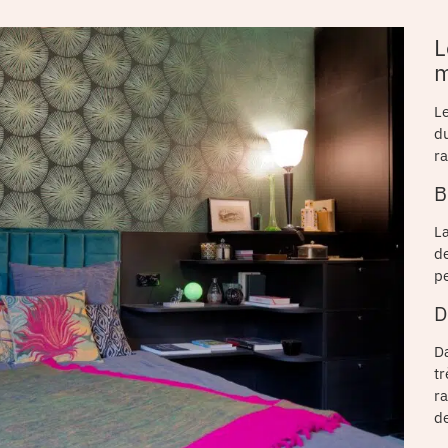
L
m
Le
d
r
B
La
d
pe
D
D
tr
r
de