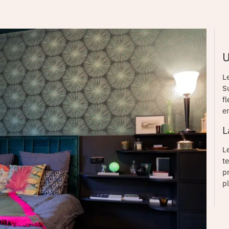
U
L
S
fl
e
L
L
t
p
p