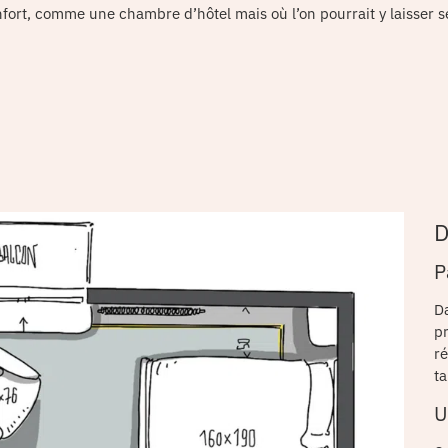
nfort, comme une chambre d’hôtel mais où l’on pourrait y laisser s
D
P
Da
pr
ré
ta
U