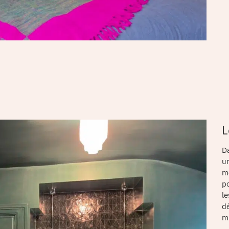
L
D
un
me
po
le
d
mi