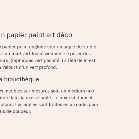
n papier peint art déco
e papier peint englobe tout un angle du studio.
ur un fond vert foncé viennent se poser des
eurs graphiques vert pailleté. La tête de lit est
n velours d’un vert profond.
a bibliothèque
es meubles sur mesures sont en médium noir
einté dans la masse huilé. Le noir est doux et
rofond. Les angles sont traités en arrondis pour
lus de douceur.