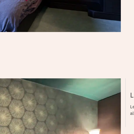
L
L
a