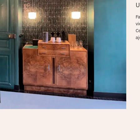
U
Fa
vi
Ce
aj