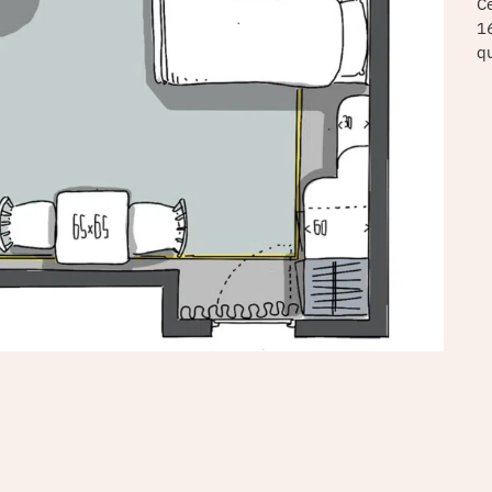
C
1
qu